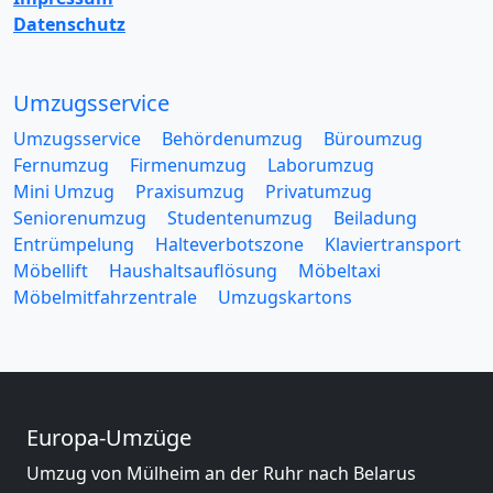
Datenschutz
Umzugsservice
Umzugsservice
Behördenumzug
Büroumzug
Fernumzug
Firmenumzug
Laborumzug
Mini Umzug
Praxisumzug
Privatumzug
Seniorenumzug
Studentenumzug
Beiladung
Entrümpelung
Halteverbotszone
Klaviertransport
Möbellift
Haushaltsauflösung
Möbeltaxi
Möbelmitfahrzentrale
Umzugskartons
Europa-Umzüge
Umzug von Mülheim an der Ruhr nach Belarus