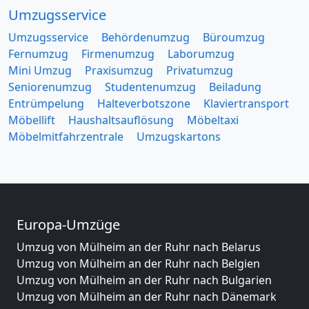
Umzugsservice
Umzugsservice
Behördenumzug
Büroumzug
Fernumzug
Firmenumzug
Laborumzug
Mini Umzug
Praxisumzug
Privatumzug
Seniorenumzug
Studentenumzug
Beiladung
Entrümpelung
Halteverbotszone
Klaviertransport
Möbellift
Haushaltsauflösung
Möbeltaxi
Möbelmitfahrzentrale
Umzugskartons
Europa-Umzüge
Umzug von Mülheim an der Ruhr nach Belarus
Umzug von Mülheim an der Ruhr nach Belgien
Umzug von Mülheim an der Ruhr nach Bulgarien
Umzug von Mülheim an der Ruhr nach Dänemark