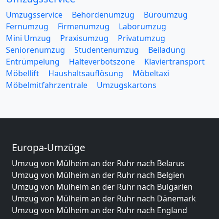
Umzugsservice
Behördenumzug
Büroumzug
Fernumzug
Firmenumzug
Laborumzug
Mini Umzug
Praxisumzug
Privatumzug
Seniorenumzug
Studentenumzug
Beiladung
Entrümpelung
Halteverbotszone
Klaviertransport
Möbellift
Haushaltsauflösung
Möbeltaxi
Möbelmitfahrzentrale
Umzugskartons
Europa-Umzüge
Umzug von Mülheim an der Ruhr nach Belarus
Umzug von Mülheim an der Ruhr nach Belgien
Umzug von Mülheim an der Ruhr nach Bulgarien
Umzug von Mülheim an der Ruhr nach Dänemark
Umzug von Mülheim an der Ruhr nach England