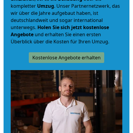
kompletter
Umzug
. Unser Partnernetzwerk, das
wir über die Jahre aufgebaut haben, ist
deutschlandweit und sogar international
unterwegs.
Holen Sie sich jetzt kostenlose
Angebote
und erhalten Sie einen ersten
Überblick über die Kosten für Ihren Umzug.
Kostenlose Angebote erhalten