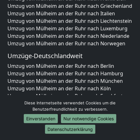
Umzug von Mülheim an der Ruhr nach Griechenland
Umzug von Mülheim an der Ruhr nach Italien
Umzug von Mülheim an der Ruhr nach Liechtenstein
Umzug von Mülheim an der Ruhr nach Luxemburg
Umzug von Mülheim an der Ruhr nach Niederlande
Umzug von Mülheim an der Ruhr nach Norwegen
Umzüge-Deutschlandweit
Umzug von Mülheim an der Ruhr nach Berlin
Umzug von Mülheim an der Ruhr nach Hamburg
Umzug von Mülheim an der Ruhr nach München
Umzug von Mülheim an der Ruhr nach Köln
Umzug von Mülheim an der Ruhr nach Frankfurt am
Main
Diese Internetseite verwendet Cookies um die
Benutzerfreundlichkeit zu verbessern.
Umzug von Mülheim an der Ruhr nach Stuttgart
Umzug von Mülheim an der Ruhr nach Düsseldorf
Einverstanden
Nur notwendige Cookies
Umzug von Mülheim an der Ruhr nach Leipzig
Datenschutzerklärung
Umzug von Mülheim an der Ruhr nach Dortmund