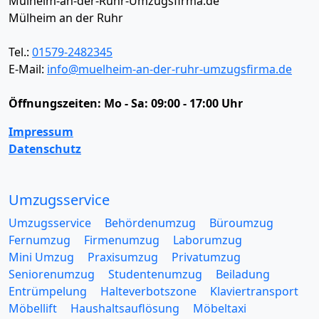
Mülheim-an-der-Ruhr-Umzugsfirma.de
Mülheim an der Ruhr
Tel.:
01579-2482345
E-Mail:
info@muelheim-an-der-ruhr-umzugsfirma.de
Öffnungszeiten:
Mo - Sa: 09:00 - 17:00 Uhr
Impressum
Datenschutz
Umzugsservice
Umzugsservice
Behördenumzug
Büroumzug
Fernumzug
Firmenumzug
Laborumzug
Mini Umzug
Praxisumzug
Privatumzug
Seniorenumzug
Studentenumzug
Beiladung
Entrümpelung
Halteverbotszone
Klaviertransport
Möbellift
Haushaltsauflösung
Möbeltaxi