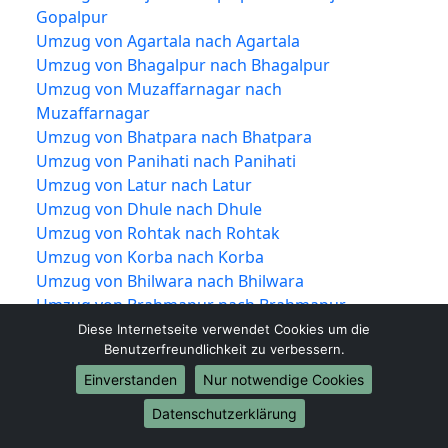
Gopalpur
Umzug von Agartala nach Agartala
Umzug von Bhagalpur nach Bhagalpur
Umzug von Muzaffarnagar nach
Muzaffarnagar
Umzug von Bhatpara nach Bhatpara
Umzug von Panihati nach Panihati
Umzug von Latur nach Latur
Umzug von Dhule nach Dhule
Umzug von Rohtak nach Rohtak
Umzug von Korba nach Korba
Umzug von Bhilwara nach Bhilwara
Umzug von Brahmapur nach Brahmapur
Umzug von Muzaffarpur nach Muzaffarpur
Diese Internetseite verwendet Cookies um die
Benutzerfreundlichkeit zu verbessern.
Umzug von Ahmadnagar nach Ahmadnagar
Umzug von Mathura nach Mathura
Einverstanden
Nur notwendige Cookies
Umzug von Kollam nach Kollam
Datenschutzerklärung
Umzug von Avadi nach Avadi