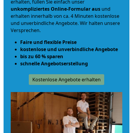
erhalten, füllen Sie einfach unser
unkompliziertes Online-Formular aus
und
erhalten innerhalb von ca. 4 Minuten kostenlose
und unverbindliche Angebote. Wir halten unsere
Versprechen.
Faire und flexible Preise
kostenlose und unverbindliche Angebote
bis zu 60 % sparen
schnelle Angebotserstellung
Kostenlose Angebote erhalten