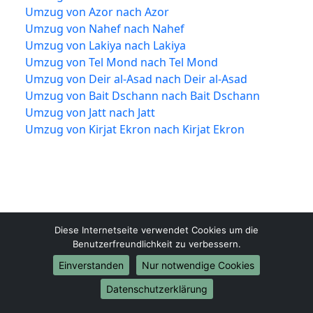
Umzug von Azor nach Azor
Umzug von Nahef nach Nahef
Umzug von Lakiya nach Lakiya
Umzug von Tel Mond nach Tel Mond
Umzug von Deir al-Asad nach Deir al-Asad
Umzug von Bait Dschann nach Bait Dschann
Umzug von Jatt nach Jatt
Umzug von Kirjat Ekron nach Kirjat Ekron
Diese Internetseite verwendet Cookies um die
Benutzerfreundlichkeit zu verbessern.
Einverstanden
Nur notwendige Cookies
Mülheim-an-der-Ruhr-Umzugsfirma.de
Mülheim an der Ruhr
Datenschutzerklärung