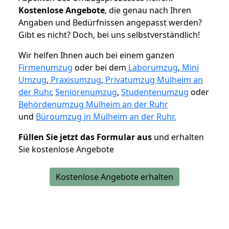
K
ostenlose Angebote
, die genau nach Ihren
Angaben und Bedürfnissen angepasst werden?
Gibt es nicht? Doch, bei uns selbstverständlich!
Wir helfen Ihnen auch bei einem ganzen
Firmenumzug
oder bei dem
Laborumzug
,
Mini
Umzug
,
Praxisumzug
,
Privatumzug Mülheim an
der Ruhr
,
Seniorenumzug
,
Studentenumzug
oder
Behördenumzug Mülheim an der Ruhr
und
Büroumzug in Mülheim an der Ruhr.
Füllen Sie jetzt das Formular aus
und erhalten
Sie kostenlose Angebote
Kostenlose Angebote erhalten