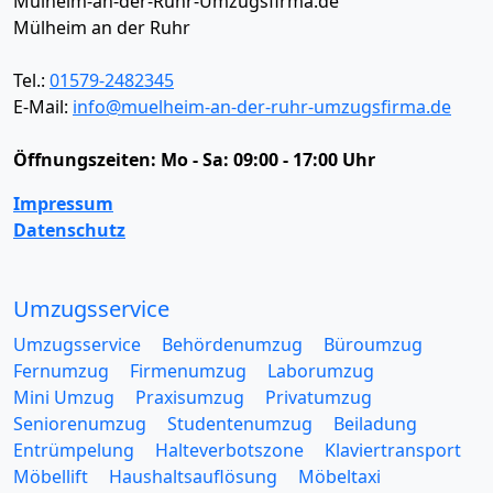
Mülheim-an-der-Ruhr-Umzugsfirma.de
Mülheim an der Ruhr
Tel.:
01579-2482345
E-Mail:
info@muelheim-an-der-ruhr-umzugsfirma.de
Öffnungszeiten:
Mo - Sa: 09:00 - 17:00 Uhr
Impressum
Datenschutz
Umzugsservice
Umzugsservice
Behördenumzug
Büroumzug
Fernumzug
Firmenumzug
Laborumzug
Mini Umzug
Praxisumzug
Privatumzug
Seniorenumzug
Studentenumzug
Beiladung
Entrümpelung
Halteverbotszone
Klaviertransport
Möbellift
Haushaltsauflösung
Möbeltaxi