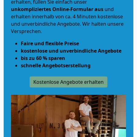
erhalten, füllen Sie einfach unser
unkompliziertes Online-Formular aus
und
erhalten innerhalb von ca. 4 Minuten kostenlose
und unverbindliche Angebote. Wir halten unsere
Versprechen.
Faire und flexible Preise
kostenlose und unverbindliche Angebote
bis zu 60 % sparen
schnelle Angebotserstellung
Kostenlose Angebote erhalten