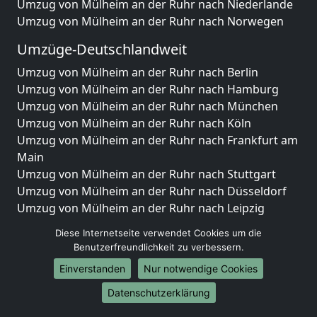
Umzug von Mülheim an der Ruhr nach Niederlande
Umzug von Mülheim an der Ruhr nach Norwegen
Umzüge-Deutschlandweit
Umzug von Mülheim an der Ruhr nach Berlin
Umzug von Mülheim an der Ruhr nach Hamburg
Umzug von Mülheim an der Ruhr nach München
Umzug von Mülheim an der Ruhr nach Köln
Umzug von Mülheim an der Ruhr nach Frankfurt am
Main
Umzug von Mülheim an der Ruhr nach Stuttgart
Umzug von Mülheim an der Ruhr nach Düsseldorf
Umzug von Mülheim an der Ruhr nach Leipzig
Umzug von Mülheim an der Ruhr nach Dortmund
Diese Internetseite verwendet Cookies um die
Umzug von Mülheim an der Ruhr nach Essen
Benutzerfreundlichkeit zu verbessern.
Umzug von Mülheim an der Ruhr nach Bremen
Einverstanden
Nur notwendige Cookies
Umzug von Mülheim an der Ruhr nach Dresden
Umzug von Mülheim an der Ruhr nach Hannover
Datenschutzerklärung
Umzug von Mülheim an der Ruhr nach Nürnberg