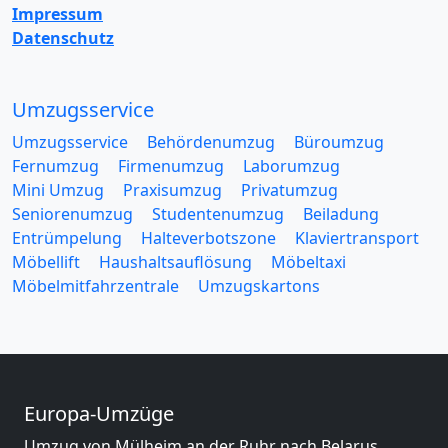
Impressum
Datenschutz
Umzugsservice
Umzugsservice
Behördenumzug
Büroumzug
Fernumzug
Firmenumzug
Laborumzug
Mini Umzug
Praxisumzug
Privatumzug
Seniorenumzug
Studentenumzug
Beiladung
Entrümpelung
Halteverbotszone
Klaviertransport
Möbellift
Haushaltsauflösung
Möbeltaxi
Möbelmitfahrzentrale
Umzugskartons
Europa-Umzüge
Umzug von Mülheim an der Ruhr nach Belarus