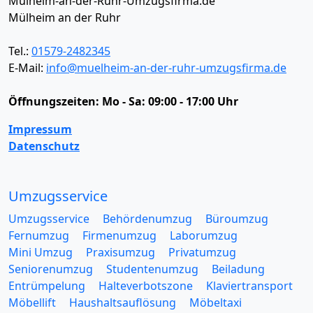
Mülheim-an-der-Ruhr-Umzugsfirma.de
Mülheim an der Ruhr
Tel.:
01579-2482345
E-Mail:
info@muelheim-an-der-ruhr-umzugsfirma.de
Öffnungszeiten:
Mo - Sa: 09:00 - 17:00 Uhr
Impressum
Datenschutz
Umzugsservice
Umzugsservice
Behördenumzug
Büroumzug
Fernumzug
Firmenumzug
Laborumzug
Mini Umzug
Praxisumzug
Privatumzug
Seniorenumzug
Studentenumzug
Beiladung
Entrümpelung
Halteverbotszone
Klaviertransport
Möbellift
Haushaltsauflösung
Möbeltaxi