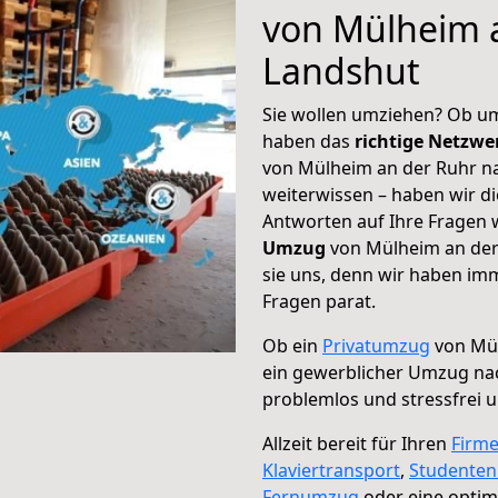
von Mülheim 
Landshut
Sie wollen umziehen? Ob um
haben das
richtige Netzw
von Mülheim an der Ruhr na
weiterwissen – haben wir di
Antworten auf Ihre Fragen 
Umzug
von Mülheim an der
sie uns, denn wir haben im
Fragen parat.
Ob ein
Privatumzug
von Mül
ein gewerblicher Umzug na
problemlos und stressfrei 
Allzeit bereit für Ihren
Firm
Klaviertransport
,
Studente
Fernumzug
oder eine opti