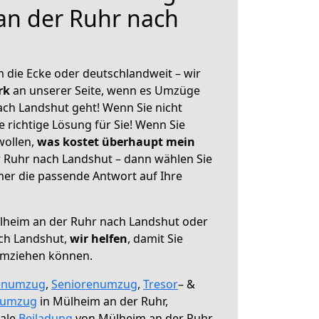
an der Ruhr nach
 die Ecke oder deutschlandweit – wir
erk
an unserer Seite, wenn es Umzüge
ch Landshut geht! Wenn Sie nicht
e richtige Lösung für Sie! Wenn Sie
wollen,
was kostet überhaupt mein
 Ruhr nach Landshut – dann wählen Sie
mer die passende Antwort auf Ihre
heim an der Ruhr nach Landshut oder
ch Landshut,
wir helfen
, damit Sie
umziehen können.
enumzug
,
Seniorenumzug
,
Tresor
– &
numzug
in Mülheim an der Ruhr,
male
Beiladung
von Mülheim an der Ruhr