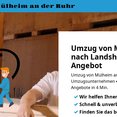
ülheim an der Ruhr
Umzug von M
nach Landshu
Angebot
Umzug von Mülheim an 
Umzugsunternehmen ➨
Angebote in 4 Min.
✓
Wir helfen Ihne
✓
Schnell & unverb
✓
Finden Sie das 