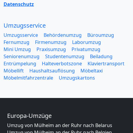
Datenschutz
Umzugsservice
Umzugsservice
Behördenumzug
Büroumzug
Fernumzug
Firmenumzug
Laborumzug
Mini Umzug
Praxisumzug
Privatumzug
Seniorenumzug
Studentenumzug
Beiladung
Entrümpelung
Halteverbotszone
Klaviertransport
Möbellift
Haushaltsauflösung
Möbeltaxi
Möbelmitfahrzentrale
Umzugskartons
Europa-Umzüge
Umzug von Mülheim an der Ruhr nach Belarus
Umzug von Mülheim an der Ruhr nach Belgien