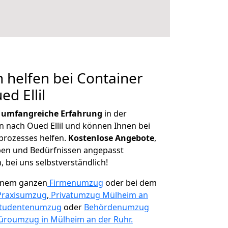
 helfen bei Container
d Ellil
r
umfangreiche Erfahrung
in der
nach Oued Ellil und können Ihnen bei
prozesses helfen.
K
ostenlose Angebote
,
ben und Bedürfnissen angepasst
 bei uns selbstverständlich!
einem ganzen
Firmenumzug
oder bei dem
Praxisumzug
,
Privatumzug Mülheim an
tudentenumzug
oder
Behördenumzug
üroumzug in Mülheim an der Ruhr.