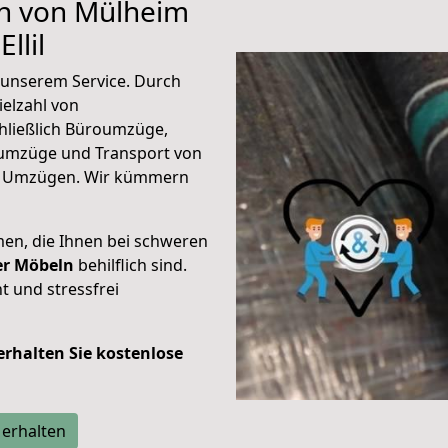
en von Mülheim
llil
unserem Service. Durch
elzahl von
hließlich Büroumzüge,
umzüge und Transport von
n Umzügen. Wir kümmern
men, die Ihnen bei schweren
der Möbeln
behilflich sind.
t und stressfrei
 erhalten Sie kostenlose
 erhalten