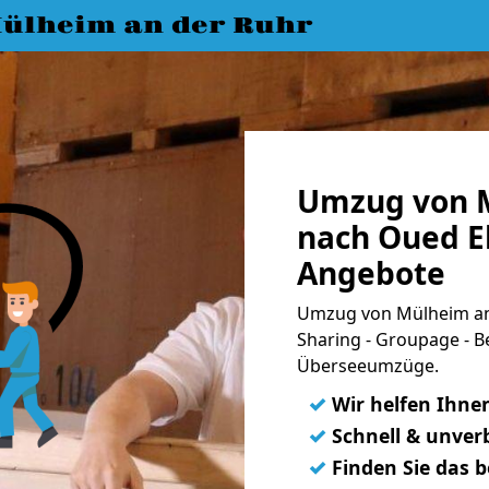
ülheim an der Ruhr
Umzug von M
nach Oued Ell
Angebote
Umzug von Mülheim an d
Sharing - Groupage - B
Überseeumzüge.
✓
Wir helfen Ihne
✓
Schnell & unverb
✓
Finden Sie das 