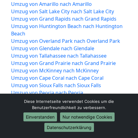
Umzug von Amarillo nach Amarillo
Umzug von Salt Lake City nach Salt Lake City
Umzug von Grand Rapids nach Grand Rapids
Umzug von Huntington Beach nach Huntington
Beach
Umzug von Overland Park nach Overland Park
Umzug von Glendale nach Glendale
Umzug von Tallahassee nach Tallahassee
Umzug von Grand Prairie nach Grand Prairie
Umzug von McKinney nach McKinney
Umzug von Cape Coral nach Cape Coral
Umzug von Sioux Falls nach Sioux Falls
Umzug von Peoria nach Peoria
Umzug von Providence nach Providence
Diese Internetseite verwendet Cookies um die
Umzug von Vancouver nach Vancouver
Benutzerfreundlichkeit zu verbessern.
Umzug von Knoxville nach Knoxville
Einverstanden
Nur notwendige Cookies
Umzug von Akron nach Akron
Datenschutzerklärung
Umzug von Shreveport nach Shreveport
Umzug von Mobile nach Mobile