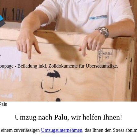
e
oupage - Beiladung inkl. Zolldokumente für Überseeumzüge.
Palu
Umzug nach Palu, wir helfen Ihnen!
 einem zuverlässigen
Umzugsunternehmen
, das Ihnen den Stress abni