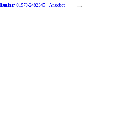
 Ruhr
01579-2482345
Angebot