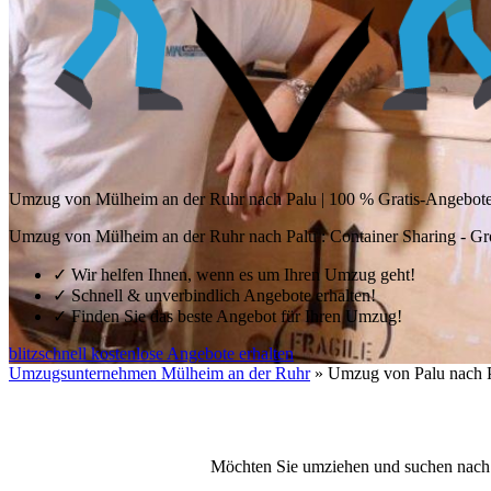
Umzug von Mülheim an der Ruhr nach Palu | 100 % Gratis-Angebot
Umzug von Mülheim an der Ruhr nach Palu : Container Sharing - Gr
✓
Wir helfen Ihnen, wenn es um Ihren Umzug geht!
✓
Schnell & unverbindlich Angebote erhalten!
✓
Finden Sie das beste Angebot für Ihren Umzug!
blitzschnell kostenlose Angebote erhalten
Umzugsunternehmen Mülheim an der Ruhr
»
Umzug von Palu nach 
Möchten Sie umziehen und suchen nach