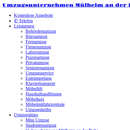
Umzugsunternehmen Mülheim an der
Kostenlose Angebote
✆ Telefon
Leistungen
Behördenumzug
Büroumzug
Fernumzug
Firmenumzug
Laborumzug
Praxisumzug
Privatumzug
Seniorenumzug
Umzugsservice
Entrümpelung
Klaviertransport
Möbellift
Haushaltsauflösung
Möbeltaxi
Möbelmitfahrzentrale
Umzugshelfer
Umzugstipps
Mini Umzug
Studentenumzug