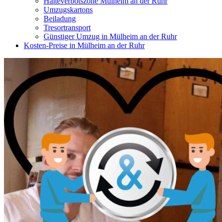
Halteverbotszone Mülheim an der Ruhr
Umzugskartons
Beiladung
Tresortransport
Günstiger Umzug in Mülheim an der Ruhr
Kosten-Preise in Mülheim an der Ruhr