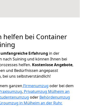
 helfen bei Container
ining
r
umfangreiche Erfahrung
in der
 nach Suining und können Ihnen bei
prozesses helfen.
K
ostenlose Angebote
,
ben und Bedürfnissen angepasst
 bei uns selbstverständlich!
einem ganzen
Firmenumzug
oder bei dem
Praxisumzug
,
Privatumzug Mülheim an
tudentenumzug
oder
Behördenumzug
üroumzug in Mülheim an der Ruhr.