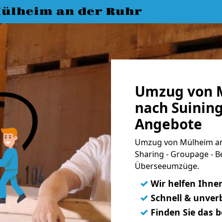
ülheim an der Ruhr
Umzug von M
nach Suining
Angebote
Umzug von Mülheim an 
Sharing - Groupage - B
Überseeumzüge.
✓
Wir helfen Ihne
✓
Schnell & unverb
✓
Finden Sie das 