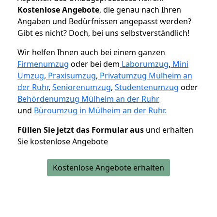
K
ostenlose Angebote
, die genau nach Ihren
Angaben und Bedürfnissen angepasst werden?
Gibt es nicht? Doch, bei uns selbstverständlich!
Wir helfen Ihnen auch bei einem ganzen
Firmenumzug
oder bei dem
Laborumzug
,
Mini
Umzug
,
Praxisumzug
,
Privatumzug Mülheim an
der Ruhr
,
Seniorenumzug
,
Studentenumzug
oder
Behördenumzug Mülheim an der Ruhr
und
Büroumzug in Mülheim an der Ruhr.
Füllen Sie jetzt das Formular aus
und erhalten
Sie kostenlose Angebote
Kostenlose Angebote erhalten