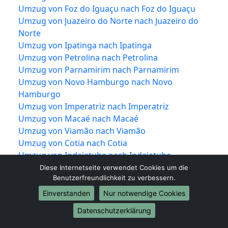
Umzug von Foz do Iguaçu nach Foz do Iguaçu
Umzug von Juazeiro do Norte nach Juazeiro do
Norte
Umzug von Ipatinga nach Ipatinga
Umzug von Petrolina nach Petrolina
Umzug von Parnamirim nach Parnamirim
Umzug von Novo Hamburgo nach Novo
Hamburgo
Umzug von Imperatriz nach Imperatriz
Umzug von Macaé nach Macaé
Umzug von Viamão nach Viamão
Umzug von Cotia nach Cotia
Umzug von Indaiatuba nach Indaiatuba
Umzug von São José nach São José
Diese Internetseite verwendet Cookies um die
Benutzerfreundlichkeit zu verbessern.
Umzug von São Carlos nach São Carlos
Umzug von Americana nach Americana
Einverstanden
Nur notwendige Cookies
Umzug von Sete Lagoas nach Sete Lagoas
Datenschutzerklärung
Umzug von São Leopoldo nach São Leopoldo