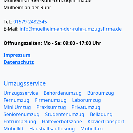
Mülheim-an-der-Ruhr-Umzugsfirma.de
Mülheim an der Ruhr
Tel.:
01579-2482345
E-Mail:
info@muelheim-an-der-ruhr-umzugsfirma.de
Öffnungszeiten:
Mo - Sa: 09:00 - 17:00 Uhr
Impressum
Datenschutz
Umzugsservice
Umzugsservice
Behördenumzug
Büroumzug
Fernumzug
Firmenumzug
Laborumzug
Mini Umzug
Praxisumzug
Privatumzug
Seniorenumzug
Studentenumzug
Beiladung
Entrümpelung
Halteverbotszone
Klaviertransport
Möbellift
Haushaltsauflösung
Möbeltaxi