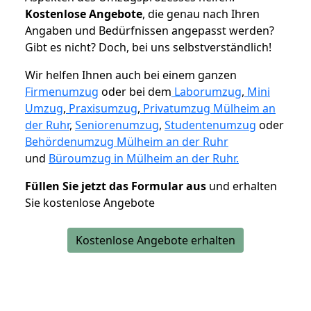
K
ostenlose Angebote
, die genau nach Ihren
Angaben und Bedürfnissen angepasst werden?
Gibt es nicht? Doch, bei uns selbstverständlich!
Wir helfen Ihnen auch bei einem ganzen
Firmenumzug
oder bei dem
Laborumzug
,
Mini
Umzug
,
Praxisumzug
,
Privatumzug Mülheim an
der Ruhr
,
Seniorenumzug
,
Studentenumzug
oder
Behördenumzug Mülheim an der Ruhr
und
Büroumzug in Mülheim an der Ruhr.
Füllen Sie jetzt das Formular aus
und erhalten
Sie kostenlose Angebote
Kostenlose Angebote erhalten