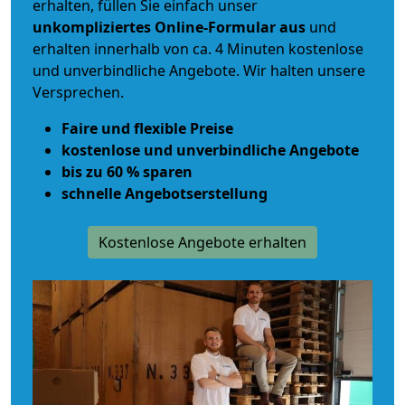
erhalten, füllen Sie einfach unser
unkompliziertes Online-Formular aus
und
erhalten innerhalb von ca. 4 Minuten kostenlose
und unverbindliche Angebote. Wir halten unsere
Versprechen.
Faire und flexible Preise
kostenlose und unverbindliche Angebote
bis zu 60 % sparen
schnelle Angebotserstellung
Kostenlose Angebote erhalten