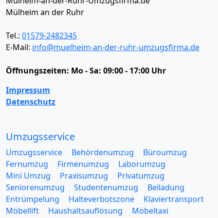
Mülheim-an-der-Ruhr-Umzugsfirma.de
Mülheim an der Ruhr
Tel.:
01579-2482345
E-Mail:
info@muelheim-an-der-ruhr-umzugsfirma.de
Öffnungszeiten:
Mo - Sa: 09:00 - 17:00 Uhr
Impressum
Datenschutz
Umzugsservice
Umzugsservice
Behördenumzug
Büroumzug
Fernumzug
Firmenumzug
Laborumzug
Mini Umzug
Praxisumzug
Privatumzug
Seniorenumzug
Studentenumzug
Beiladung
Entrümpelung
Halteverbotszone
Klaviertransport
Möbellift
Haushaltsauflösung
Möbeltaxi