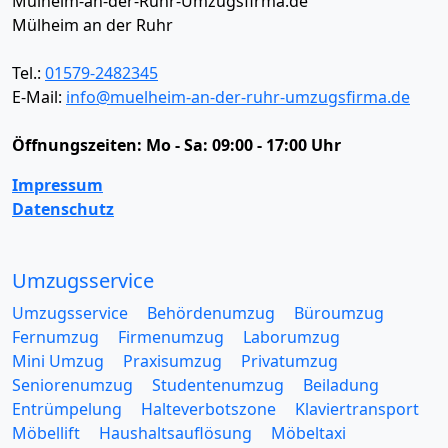
Mülheim-an-der-Ruhr-Umzugsfirma.de
Mülheim an der Ruhr
Tel.:
01579-2482345
E-Mail:
info@muelheim-an-der-ruhr-umzugsfirma.de
Öffnungszeiten:
Mo - Sa: 09:00 - 17:00 Uhr
Impressum
Datenschutz
Umzugsservice
Umzugsservice
Behördenumzug
Büroumzug
Fernumzug
Firmenumzug
Laborumzug
Mini Umzug
Praxisumzug
Privatumzug
Seniorenumzug
Studentenumzug
Beiladung
Entrümpelung
Halteverbotszone
Klaviertransport
Möbellift
Haushaltsauflösung
Möbeltaxi