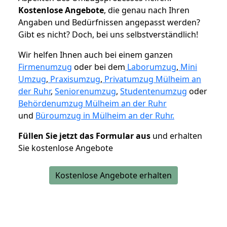
K
ostenlose Angebote
, die genau nach Ihren
Angaben und Bedürfnissen angepasst werden?
Gibt es nicht? Doch, bei uns selbstverständlich!
Wir helfen Ihnen auch bei einem ganzen
Firmenumzug
oder bei dem
Laborumzug
,
Mini
Umzug
,
Praxisumzug
,
Privatumzug Mülheim an
der Ruhr
,
Seniorenumzug
,
Studentenumzug
oder
Behördenumzug Mülheim an der Ruhr
und
Büroumzug in Mülheim an der Ruhr.
Füllen Sie jetzt das Formular aus
und erhalten
Sie kostenlose Angebote
Kostenlose Angebote erhalten