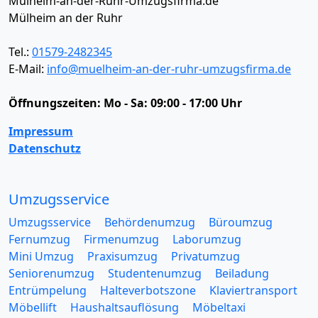
Mülheim-an-der-Ruhr-Umzugsfirma.de
Mülheim an der Ruhr
Tel.:
01579-2482345
E-Mail:
info@muelheim-an-der-ruhr-umzugsfirma.de
Öffnungszeiten:
Mo - Sa: 09:00 - 17:00 Uhr
Impressum
Datenschutz
Umzugsservice
Umzugsservice
Behördenumzug
Büroumzug
Fernumzug
Firmenumzug
Laborumzug
Mini Umzug
Praxisumzug
Privatumzug
Seniorenumzug
Studentenumzug
Beiladung
Entrümpelung
Halteverbotszone
Klaviertransport
Möbellift
Haushaltsauflösung
Möbeltaxi