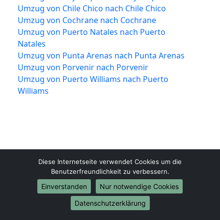
Umzug von Chile Chico nach Chile Chico
Umzug von Cochrane nach Cochrane
Umzug von Puerto Natales nach Puerto
Natales
Umzug von Punta Arenas nach Punta Arenas
Umzug von Porvenir nach Porvenir
Umzug von Puerto Williams nach Puerto
Williams
Diese Internetseite verwendet Cookies um die
Benutzerfreundlichkeit zu verbessern.
Einverstanden
Nur notwendige Cookies
Mülheim-an-der-Ruhr-Umzugsfirma.de
Mülheim an der Ruhr
Datenschutzerklärung