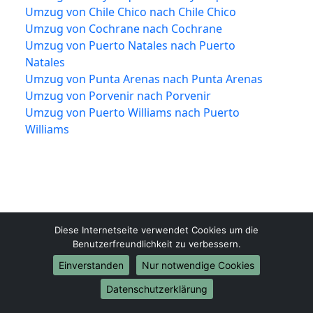
Umzug von Chile Chico nach Chile Chico
Umzug von Cochrane nach Cochrane
Umzug von Puerto Natales nach Puerto
Natales
Umzug von Punta Arenas nach Punta Arenas
Umzug von Porvenir nach Porvenir
Umzug von Puerto Williams nach Puerto
Williams
Diese Internetseite verwendet Cookies um die
Benutzerfreundlichkeit zu verbessern.
Einverstanden
Nur notwendige Cookies
Mülheim-an-der-Ruhr-Umzugsfirma.de
Mülheim an der Ruhr
Datenschutzerklärung