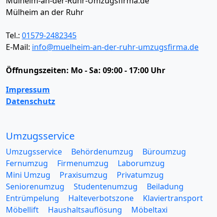
Mülheim-an-der-Ruhr-Umzugsfirma.de
Mülheim an der Ruhr
Tel.:
01579-2482345
E-Mail:
info@muelheim-an-der-ruhr-umzugsfirma.de
Öffnungszeiten:
Mo - Sa: 09:00 - 17:00 Uhr
Impressum
Datenschutz
Umzugsservice
Umzugsservice
Behördenumzug
Büroumzug
Fernumzug
Firmenumzug
Laborumzug
Mini Umzug
Praxisumzug
Privatumzug
Seniorenumzug
Studentenumzug
Beiladung
Entrümpelung
Halteverbotszone
Klaviertransport
Möbellift
Haushaltsauflösung
Möbeltaxi