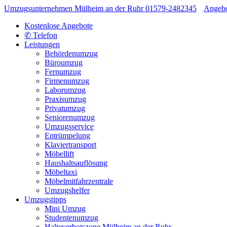
Umzugsunternehmen Mülheim an der Ruhr
01579-2482345
Angeb
Kostenlose Angebote
✆ Telefon
Leistungen
Behördenumzug
Büroumzug
Fernumzug
Firmenumzug
Laborumzug
Praxisumzug
Privatumzug
Seniorenumzug
Umzugsservice
Entrümpelung
Klaviertransport
Möbellift
Haushaltsauflösung
Möbeltaxi
Möbelmitfahrzentrale
Umzugshelfer
Umzugstipps
Mini Umzug
Studentenumzug
Halteverbotszone Mülheim an der Ruhr