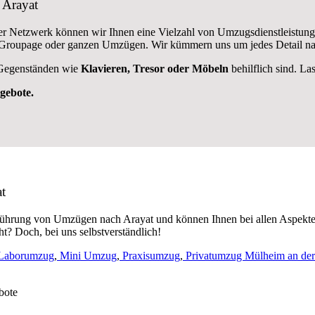
 Arayat
r Netzwerk können wir Ihnen eine Vielzahl von Umzugsdienstleistung
 Groupage oder ganzen Umzügen. Wir kümmern uns um jedes Detail na
 Gegenständen wie
Klavieren, Tresor oder Möbeln
behilflich sind. La
ngebote.
t
ührung von Umzügen nach Arayat und können Ihnen bei allen Aspekt
? Doch, bei uns selbstverständlich!
Laborumzug
,
Mini Umzug
,
Praxisumzug
,
Privatumzug Mülheim an der
bote