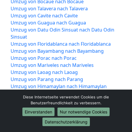
Umzug von Bocaue nach Bocaue
Umzug von Talavera nach Talavera
Umzug von Cavite nach Cavite
Umzug von Guagua nach Guagua
Umzug von Datu Odin Sinsuat nach Datu Odin
Sinsuat
Umzug von Floridablanca nach Floridablanca
Umzug von Bayambang nach Bayambang
Umzug von Porac nach Porac
Umzug von Mariveles nach Mariveles
Umzug von Laoag nach Laoag
Umzug von Parang nach Parang
Umzug von Himamaylan nach Himamaylan
Umzug von Bislig nach Bislig
Diese Internetseite verwendet Cookies um die
Umzug von Santa Cruz nach Santa Cruz
Benutzerfreundlichkeit zu verbessern.
Umzug von Minglanilla nach Minglanilla
Einverstanden
Nur notwendige Cookies
Umzug von Ligao nach Ligao
Umzug von Carcar nach Carcar
Datenschutzerklärung
Umzug von Trece Martires nach Trece Martires