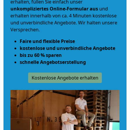
erhalten, füllen Sie einfach unser
unkompliziertes Online-Formular aus
und
erhalten innerhalb von ca. 4 Minuten kostenlose
und unverbindliche Angebote. Wir halten unsere
Versprechen.
Faire und flexible Preise
kostenlose und unverbindliche Angebote
bis zu 60 % sparen
schnelle Angebotserstellung
Kostenlose Angebote erhalten