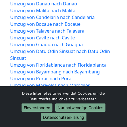
Umzug von Danao nach Danao
Umzug von Malita nach Malita
Umzug von Candelaria nach Candelaria
Umzug von Bocaue nach Bocaue
Umzug von Talavera nach Talavera
Umzug von Cavite nach Cavite
Umzug von Guagua nach Guagua
Umzug von Datu Odin Sinsuat nach Datu Odin
Sinsuat
Umzug von Floridablanca nach Floridablanca
Umzug von Bayambang nach Bayambang
Umzug von Porac nach Porac
Umzug von Mariveles nach Mariveles
Umzug von Laoag nach Laoag
Diese Internetseite verwendet Cookies um die
Umzug von Parang nach Parang
Benutzerfreundlichkeit zu verbessern.
Umzug von Himamaylan nach Himamaylan
Einverstanden
Nur notwendige Cookies
Umzug von Bislig nach Bislig
Datenschutzerklärung
Umzug von Santa Cruz nach Santa Cruz
Umzug von Minglanilla nach Minglanilla