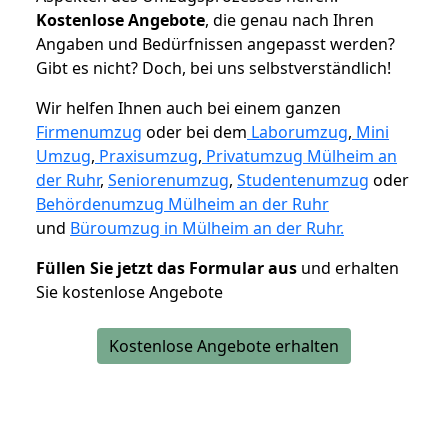
K
ostenlose Angebote
, die genau nach Ihren
Angaben und Bedürfnissen angepasst werden?
Gibt es nicht? Doch, bei uns selbstverständlich!
Wir helfen Ihnen auch bei einem ganzen
Firmenumzug
oder bei dem
Laborumzug
,
Mini
Umzug
,
Praxisumzug
,
Privatumzug Mülheim an
der Ruhr
,
Seniorenumzug
,
Studentenumzug
oder
Behördenumzug Mülheim an der Ruhr
und
Büroumzug in Mülheim an der Ruhr.
Füllen Sie jetzt das Formular aus
und erhalten
Sie kostenlose Angebote
Kostenlose Angebote erhalten