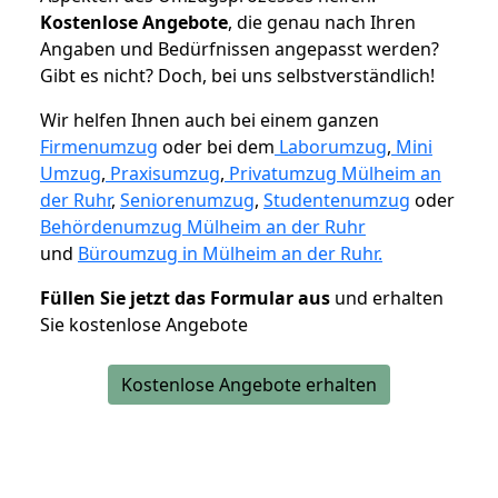
K
ostenlose Angebote
, die genau nach Ihren
Angaben und Bedürfnissen angepasst werden?
Gibt es nicht? Doch, bei uns selbstverständlich!
Wir helfen Ihnen auch bei einem ganzen
Firmenumzug
oder bei dem
Laborumzug
,
Mini
Umzug
,
Praxisumzug
,
Privatumzug Mülheim an
der Ruhr
,
Seniorenumzug
,
Studentenumzug
oder
Behördenumzug Mülheim an der Ruhr
und
Büroumzug in Mülheim an der Ruhr.
Füllen Sie jetzt das Formular aus
und erhalten
Sie kostenlose Angebote
Kostenlose Angebote erhalten