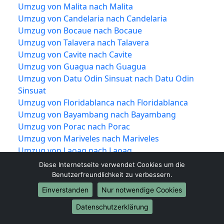
Umzug von Malita nach Malita
Umzug von Candelaria nach Candelaria
Umzug von Bocaue nach Bocaue
Umzug von Talavera nach Talavera
Umzug von Cavite nach Cavite
Umzug von Guagua nach Guagua
Umzug von Datu Odin Sinsuat nach Datu Odin
Sinsuat
Umzug von Floridablanca nach Floridablanca
Umzug von Bayambang nach Bayambang
Umzug von Porac nach Porac
Umzug von Mariveles nach Mariveles
Umzug von Laoag nach Laoag
Umzug von Parang nach Parang
Diese Internetseite verwendet Cookies um die
Umzug von Himamaylan nach Himamaylan
Benutzerfreundlichkeit zu verbessern.
Umzug von Bislig nach Bislig
Einverstanden
Nur notwendige Cookies
Umzug von Santa Cruz nach Santa Cruz
Datenschutzerklärung
Umzug von Minglanilla nach Minglanilla
Umzug von Ligao nach Ligao