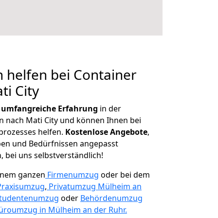
 helfen bei Container
ti City
r
umfangreiche Erfahrung
in der
nach Mati City und können Ihnen bei
prozesses helfen.
K
ostenlose Angebote
,
ben und Bedürfnissen angepasst
 bei uns selbstverständlich!
einem ganzen
Firmenumzug
oder bei dem
Praxisumzug
,
Privatumzug Mülheim an
tudentenumzug
oder
Behördenumzug
üroumzug in Mülheim an der Ruhr.