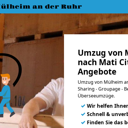
ülheim an der Ruhr
Umzug von M
nach Mati Ci
Angebote
Umzug von Mülheim an 
Sharing - Groupage - B
Überseeumzüge.
✓
Wir helfen Ihne
✓
Schnell & unverb
✓
Finden Sie das 