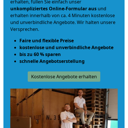
erhalten, füllen Sie einfach unser
unkompliziertes Online-Formular aus
und
erhalten innerhalb von ca. 4 Minuten kostenlose
und unverbindliche Angebote. Wir halten unsere
Versprechen.
Faire und flexible Preise
kostenlose und unverbindliche Angebote
bis zu 60 % sparen
schnelle Angebotserstellung
Kostenlose Angebote erhalten