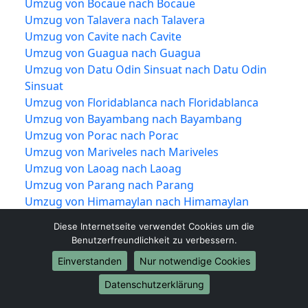
Umzug von Bocaue nach Bocaue
Umzug von Talavera nach Talavera
Umzug von Cavite nach Cavite
Umzug von Guagua nach Guagua
Umzug von Datu Odin Sinsuat nach Datu Odin
Sinsuat
Umzug von Floridablanca nach Floridablanca
Umzug von Bayambang nach Bayambang
Umzug von Porac nach Porac
Umzug von Mariveles nach Mariveles
Umzug von Laoag nach Laoag
Umzug von Parang nach Parang
Umzug von Himamaylan nach Himamaylan
Umzug von Bislig nach Bislig
Diese Internetseite verwendet Cookies um die
Umzug von Santa Cruz nach Santa Cruz
Benutzerfreundlichkeit zu verbessern.
Umzug von Minglanilla nach Minglanilla
Einverstanden
Nur notwendige Cookies
Umzug von Ligao nach Ligao
Umzug von Carcar nach Carcar
Datenschutzerklärung
Umzug von Trece Martires nach Trece Martires